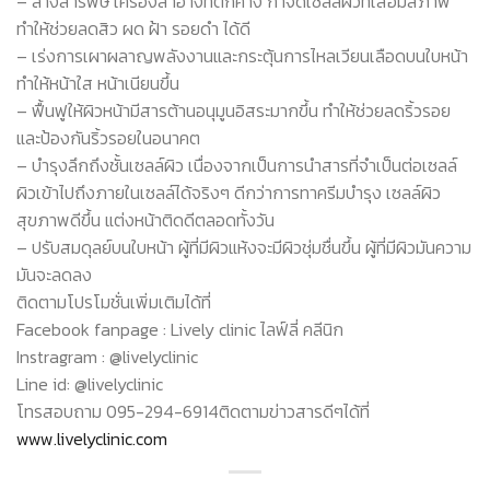
– ล้างสารพิษ เครื่องสำอางที่ตกค้าง กำจัดเซลล์ผิวที่เสื่อมสภาพ
ทำให้ช่วยลดสิว ผด ฝ้า รอยดำ ได้ดี
– เร่งการเผาผลาญพลังงานและกระตุ้นการไหลเวียนเลือดบนใบหน้า
ทำให้หน้าใส หน้าเนียนขึ้น
– ฟื้นฟูให้ผิวหน้ามีสารต้านอนุมูนอิสระมากขึ้น ทำให้ช่วยลดริ้วรอย
และป้องกันริ้วรอยในอนาคต
– บำรุงลึกถึงชั้นเซลล์ผิว เนื่องจากเป็นการนำสารที่จำเป็นต่อเซลล์
ผิวเข้าไปถึงภายในเซลล์ได้จริงๆ ดีกว่าการทาครีมบำรุง เซลล์ผิว
สุขภาพดีขึ้น แต่งหน้าติดดีตลอดทั้งวัน
– ปรับสมดุลย์บนใบหน้า ผู้ที่มีผิวแห้งจะมีผิวชุ่มชื่นขึ้น ผู้ที่มีผิวมันความ
มันจะลดลง
ติดตามโปรโมชั่นเพิ่มเติมได้ที่
Facebook fanpage : Lively clinic ไลฟ์ลี่ คลีนิก
Instragram : @livelyclinic
Line id: @livelyclinic
โทรสอบถาม 095-294-6914ติดตามข่าวสารดีๆได้ที่
www.livelyclinic.com