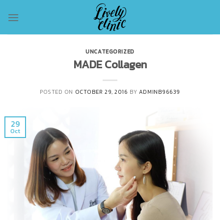
Skip
to
content
UNCATEGORIZED
MADE Collagen
POSTED ON
OCTOBER 29, 2016
BY
ADMINB96639
29
Oct