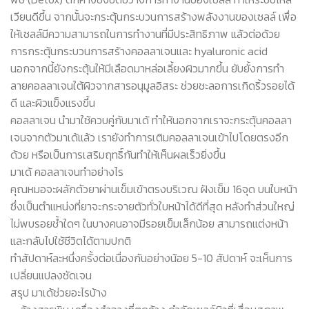
เวียนดีขึ้น จากนั้นจะกระตุ้นกระบวนการสร้างพลังงานของเซลล์ เพื่อ
ให้เซลล์มีความสามารถในการทำงานที่มีประสิทธิภาพ แล้วต่อด้วย
การกระตุ้นกระบวนการสร้างคอลลาเจนและ hyaluronic acid
นอกจากนี้ยังกระตุ้นให้มีเลือดมาหล่อเลี้ยงผิวมากขึ้น ยับยั้งการทำ
ลายคอลลาเจนใต้ผิวจากสารอนุมูลอิสระ ช่วยชะลอการเกิดริ้วรอยได้
ดี และผิวแข็งแรงขึ้น
คอลลาเจน นำมาใช้ควบคู่กับมาเด้ ทำให้นอกจากเราจะกระตุ้นคอลลา
เจนจากตัวมาเด้แล้ว เรายังทำการเติมคอลลาเจนเข้าไปโดยตรงอีก
ด้วย หรือเป็นการเสริมฤทธิ์กันทำให้เห็นผลเร็วยิ่งขึ้น
มาเด้ คอลลาเจนทำอย่างไร
คุณหมอจะผลักตัวยาผ่านเข็มเข้าตรงบริเวณ ฝังเข็ม 16จุด บนใบหน้า
ซึ่งเป็นตำแหน่งที่ยาจะกระจายตัวทั่วใบหน้าได้ดีที่สุด หลังทำส่วนใหญ่
ไม่พบรอยช้ำใดๆ ในบางคนอาจมีรอยเข็มเล็กน้อย สามารถแต่งหน้า
และกลับไปใช้ชีวิตได้ตามปกติ
ทำสัปดาห์ละหนึ่งครั้งต่อเนื่องกันอย่างน้อย 5-10 สัปดาห์ จะเห็นการ
เปลี่ยนแปลงชัดเจน
สรุป มาเด้ช่วยอะไรบ้าง