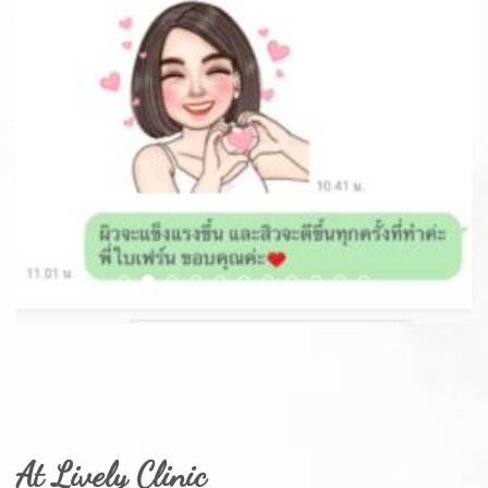
At Lively Clinic
our doctors finish the skin directly. It can take care of all skin
problems. We have experience in designing and adjusting the
face. With specialized training from Korea.
Ensuring the quality of treatment, service and quality of
medicines and products. Every step of the way, every medicine
and product in the clinic. Your doctor has tried all kinds of
doctors. When the doctor finds it good and safe, it applies to the
patient.
Doctors to focus on the results. See the change to the beautiful
patient handsome in their own style. At a fair price Easy access