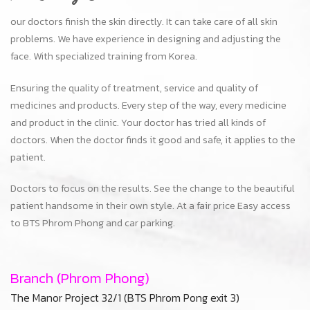
to BTS Phrom Phong and car parking.
Branch (Phrom Phong)
The Manor Project 32/1 (BTS Phrom Pong exit 3)
Sukhumvit 39 Bangkok 10110
Tel : +66-95-294-6914
Branch (Onnut)
The Habito Mall On Nut (BTS On Nut exit 2)
Sukhumvit 77 Bangkok 10110
Tel : +66-63-916-6394