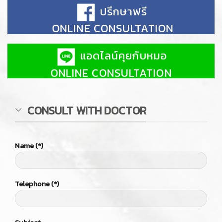
Telephone (*)
Subject
Branch
Lively Clinic, Sukumvit 39
Lively Clinic, Habito Mall