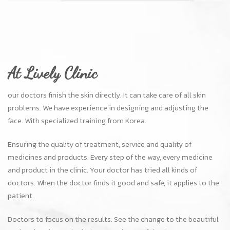
and product in the clinic. Your doctor has tried all kinds of
doctors. When the doctor finds it good and safe, it applies to the
patient.
Doctors to focus on the results. See the change to the beautiful
patient handsome in their own style. At a fair price Easy access
to BTS Phrom Phong and car parking.
Branch (Phrom Phong)
The Manor Project 32/1 (BTS Phrom Pong exit 3)
Sukhumvit 39 Bangkok 10110
Tel : +66-95-294-6914
Branch (Onnut)
The Habito Mall On Nut (BTS On Nut exit 2)