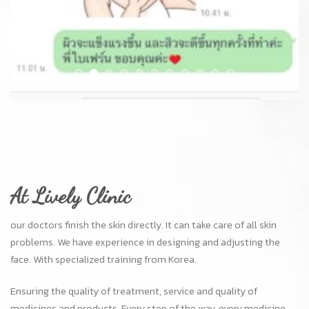
our doctors finish the skin directly. It can take care of all skin
problems. We have experience in designing and adjusting the
face. With specialized training from Korea.
Ensuring the quality of treatment, service and quality of
medicines and products. Every step of the way, every medicine
and product in the clinic. Your doctor has tried all kinds of
doctors. When the doctor finds it good and safe, it applies to the
patient.
Doctors to focus on the results. See the change to the beautiful
patient handsome in their own style. At a fair price Easy access
to BTS Phrom Phong and car parking.
Branch (Phrom Phong)
The Manor Project 32/1 (BTS Phrom Pong exit 3)
Sukhumvit 39 Bangkok 10110