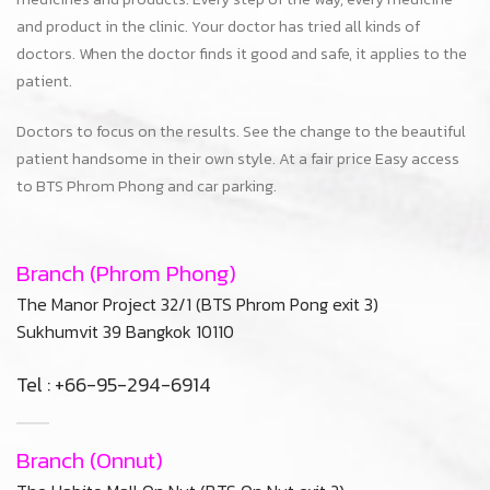
Tel : +66-95-294-6914
Branch (Onnut)
The Habito Mall On Nut (BTS On Nut exit 2)
Sukhumvit 77 Bangkok 10110
Tel : +66-63-916-6394