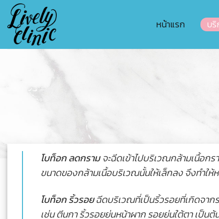
Skip
to
หน้าแรก
บริ
content
โบท็อก ลดกราม
จะฉีดเข้าไปบริเวณกล้ามเนื้อกราม
ขนาดของกล้ามเนื้อบริเวณนั้นให้เล็กลง จึงทำให้หน
โบท็อก ริ้วรอย
ฉีดบริเวณที่เป็นริ้วรอยที่เกิดจา
เช่น ตีนกา ริ้วรอยย่นหน้าผาก รอยย่นใต้ตา เป็นต้น