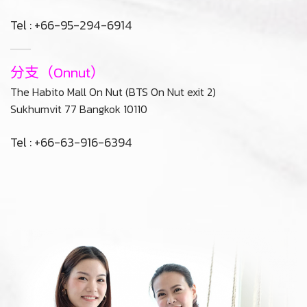
分行（Phrom Phong）
The Manor Project 32/1 (BTS Phrom Pong exit 3)
Sukhumvit 39 Bangkok 10110
Tel : +66-95-294-6914
分支（Onnut）
The Habito Mall On Nut (BTS On Nut exit 2)
Sukhumvit 77 Bangkok 10110
Tel : +66-63-916-6394