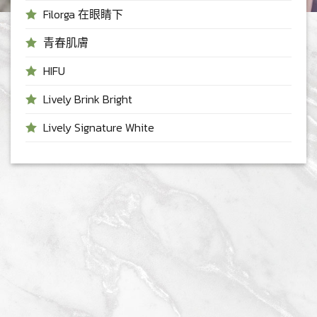
Filorga 在眼睛下
青春肌膚
HIFU
Lively Brink Bright
Lively Signature White