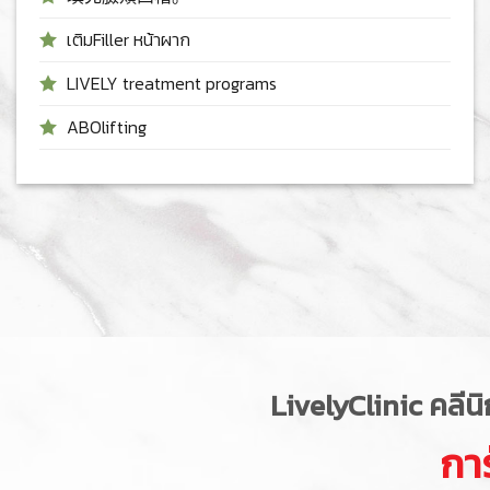
เติมFiller หน้าผาก
LIVELY treatment programs
ABOlifting
LivelyClinic
คลีนิ
กา