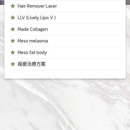
Hair Remover Laser
LLV (Lively Lipo V )
Made Collagen
Meso melasma
Meso fat body
痤瘡治療方案