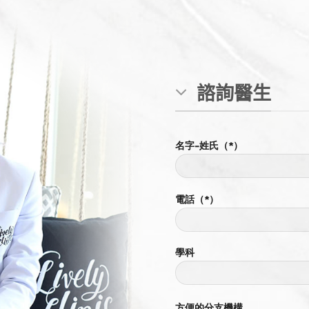
諮詢醫生
名字-姓氏（*）
電話（*）
學科
方便的分支機構