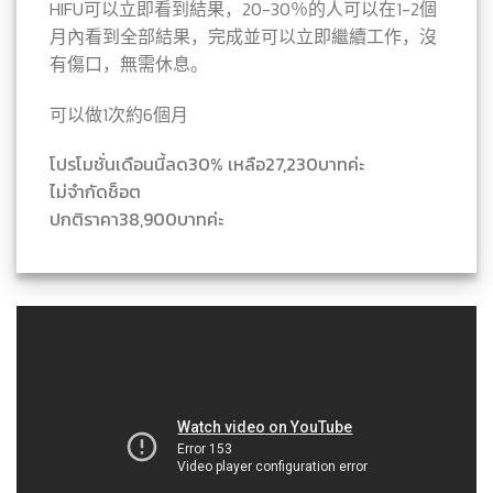
HIFU可以立即看到結果，20-30％的人可以在1-2個
月內看到全部結果，完成並可以立即繼續工作，沒
有傷口，無需休息。
可以做1次約6個月
โปรโมชั่นเดือนนี้ลด30% เหลือ27,230บาทค่ะ
ไม่จำกัดช็อต
ปกติราคา38,900บาทค่ะ