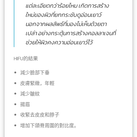
แต่ละเอียดกว่าร้อยไหม เกิดการสร้าง
ใหม่ของผิวที่ยกกระชับดูอ่อนเยาว์
นอกจากผลลัพธ์ที่มองไม่เห็นด้วยตา
เปล่า อย่างกระตุ้นการสร้างคอลลาเจนที่
ช่วยให้ผิวคงความอ่อนเยาว์ไว้
HIFU的結果
減少臉部下垂
皮膚緊緻，年輕
減少皺紋
揚眉
收緊去皮皮和脖子
增加下頜脊周圍的對比度。