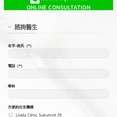
ปรึกษาฟรี
ONLINE CONSULTATION
แอดไลน์คุยกับหมอ
ONLINE CONSULTATION
諮詢醫生
名字-姓氏（*）
電話（*）
學科