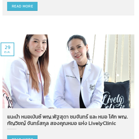
READ MORE
29
ต.ค.
แนะนำ หมอเบ้นซ์ พญ.พัฐสุดา ชมจันทร์ และ หมอ โค้ก พญ.
กัญวิชญ์ จันทร์สกุล สองคุณหมอ แห่ง LivelyClinic