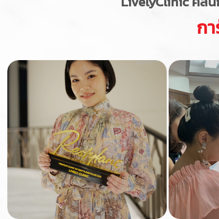
LivelyClinic
คลีนิ
กา