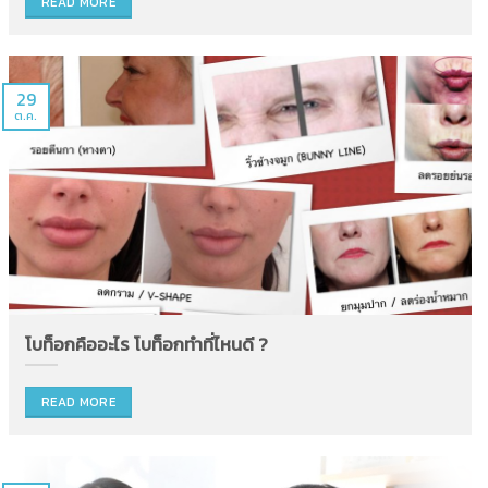
READ MORE
29
ต.ค.
โบท็อกคืออะไร โบท็อกทำที่ไหนดี ?
READ MORE