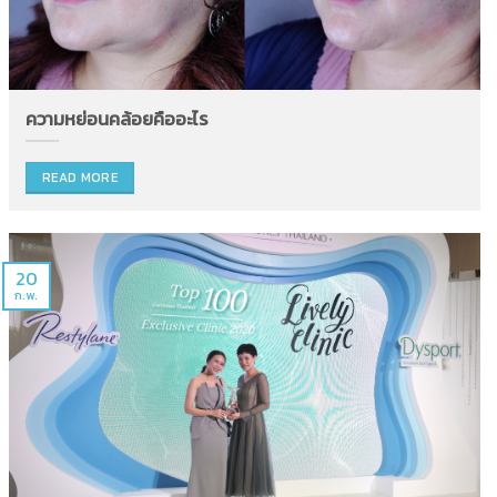
ความหย่อนคล้อยคืออะไร
READ MORE
20
ก.พ.