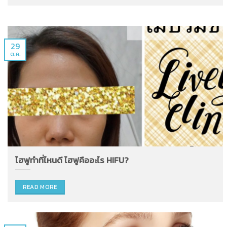
29
ต.ค.
ไฮฟูทำที่ไหนดี ไฮฟูคืออะไร HIFU?
READ MORE