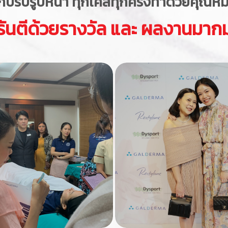
กปรับรูปหน้า ทุกเคสทุกครั้งทำด้วยคุณหมอเ
รันตีด้วยรางวัล และ ผลงานมาก