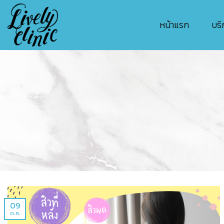
Skip
to
หน้าแรก
บริ
content
09
ต.ค.