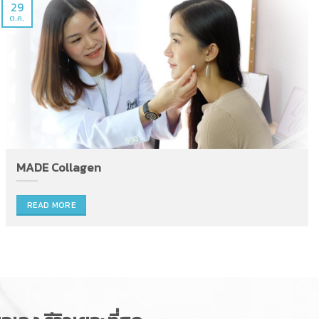
29
ต.ค.
MADE Collagen
READ MORE