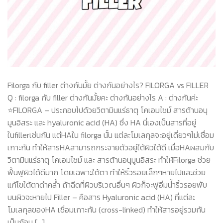
Filorga กับ filler ต่างกันมั้ย ต่างกันอย่างไร? FILORGA vs FILLER
Q : filorga กับ filler ต่างกันมั้ยคะ ต่างกันอย่างไร A : ต่างกันค่ะ
⭐️FILORGA – ประกอบไปด้วยวิตามินแร่ธาตุ โคเอมไซม์ สารต้านอนุ
มูนอิสระ และ hyaluronic acid (HA) ซึ่ง HA นี่เองเป็นสารที่อยู่
ในfillerเช่นกัน แต่HAใน filorga นั้น แต่ละโมเลกุลจะอยู่เดี่ยวๆไม่เชื่อม
เกาะกัน ทำให้สารHAสามารถกระจายตัวอยู่ใต้ผิวใต้ดี เมื่อHAผสมกับ
วิตามินแร่ธาตุ โคเอมไซม์ และ สารต้านอนุมูนอิสระ ทำให้Filorga ช่วย
ฟื้นฟูผิวได้ดีมาก โดยเฉพาะใต้ตา ทำให้ริ้วรอยเล็กๆหายไปและช่วย
แก้ไขใต้ตาดำคล้ำ ถ้าฉีดที่ผิวบริเวณอื่นๆ ผิวก็จะฟูอิ่มน้ำริ้วรอยพับ
บนผิวจะหายไป Filler – คือสาร Hyaluronic acid (HA) ที่แต่ละ
โมเลกุลของHA เชื่อมเกาะกัน (cross-linked) ทำให้สารอยู่รวมกัน
เป็นก้อน […]