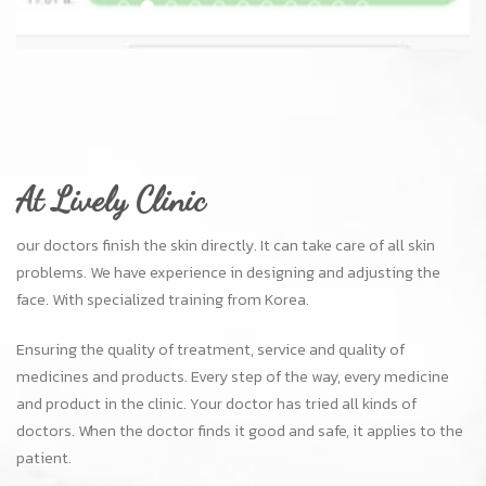
Ensuring the quality of treatment, service and quality of
medicines and products. Every step of the way, every medicine
and product in the clinic. Your doctor has tried all kinds of
doctors. When the doctor finds it good and safe, it applies to the
patient.
Doctors to focus on the results. See the change to the beautiful
patient handsome in their own style. At a fair price Easy access
to BTS Phrom Phong and car parking.
Branch (Phrom Phong)
The Manor Project 32/1 (BTS Phrom Pong exit 3)
Sukhumvit 39 Bangkok 10110
Tel : +66-95-294-6914