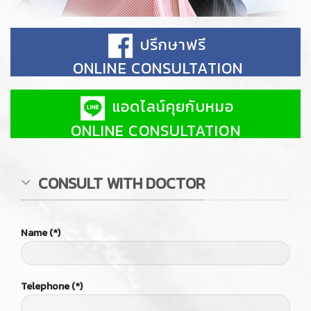
Name (*)
Telephone (*)
Subject
Branch
Lively Clinic, Sukumvit 39
Lively Clinic, Habito Mall