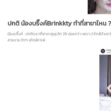
ปกติ น้องบริ๊งค์Brinkkty ทำที่สาขาไหน 
น้องบริ๊งค์
:
ปกติจะมาที่สาขาสุขุมวิท
39
บ่อยกว่า เพราะว่าใกล้บ้านกว
สวยงาม ชิวๆ สไตล์คาเฟ่