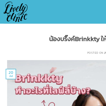
Skip
to
content
น้องบริ๊งค์Brinkkty ให
POSTED ON
J
20
Jul