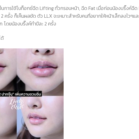
การใช้โบท็อกซ์ฉีด Lifting ทั่วกรอบหน้า, ฉีด Fat เมื่อก่อนน้องบริ๊งค์ฉีด
าณ 2 ครั้ง ก็เห็นผลชัด ตัว LLX จะเหมาะสำหรับคนที่อยากให้หน้าเล็กลงไวๆแล
ก โดยน้องบริ๊งค์ทำปีละ 2 ครั้ง
ได้