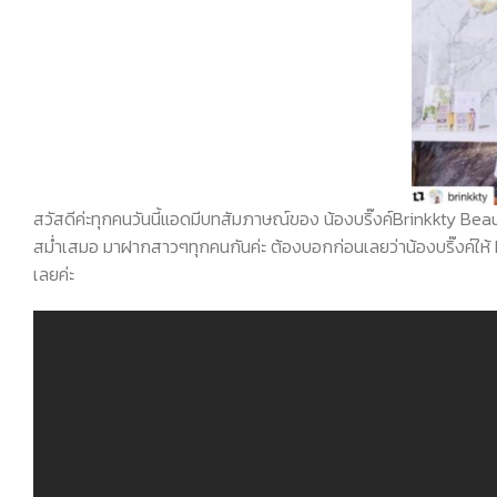
สวัสดีค่ะทุกคนวันนี้แอดมีบทสัมภาษณ์ของ น้องบริ๊งค์Brinkkty
Beau
สม่ำเสมอ มาฝากสาวๆทุกคนกันค่ะ ต้องบอกก่อนเลยว่าน้องบริ๊งค์ให้
เลยค่ะ