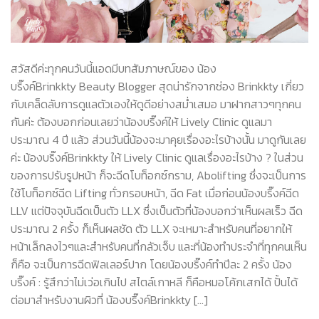
สวัสดีค่ะทุกคนวันนี้แอดมีบทสัมภาษณ์ของ น้อง
บริ๊งค์Brinkkty Beauty Blogger สุดน่ารักจากช่อง Brinkkty เกี่ยว
กับเคล็ดลับการดูแลตัวเองให้ดูดีอย่างสม่ำเสมอ มาฝากสาวๆทุกคน
กันค่ะ ต้องบอกก่อนเลยว่าน้องบริ๊งค์ให้ Lively Clinic ดูแลมา
ประมาณ 4 ปี แล้ว ส่วนวันนี้น้องจะมาคุยเรื่องอะไรบ้างนั้น มาดูกันเลย
ค่ะ น้องบริ๊งค์Brinkkty ให้ Lively Clinic ดูแลเรื่องอะไรบ้าง ? ในส่วน
ของการปรับรูปหน้า ก็จะฉีดโบท็อกซ์กราม, Abolifting ซึ่งจะเป็นการ
ใช้โบท็อกซ์ฉีด Lifting ทั่วกรอบหน้า, ฉีด Fat เมื่อก่อนน้องบริ๊งค์ฉีด
LLV แต่ปัจจุบันฉีดเป็นตัว LLX ซึ่งเป็นตัวที่น้องบอกว่าเห็นผลเร็ว ฉีด
ประมาณ 2 ครั้ง ก็เห็นผลชัด ตัว LLX จะเหมาะสำหรับคนที่อยากให้
หน้าเล็กลงไวๆและสำหรับคนที่กลัวเจ็บ และที่น้องทำประจำที่ทุกคนเห็น
ก็คือ จะเป็นการฉีดฟิลเลอร์ปาก โดยน้องบริ๊งค์ทำปีละ 2 ครั้ง น้อง
บริ๊งค์ : รู้สึกว่าไม่เว่อเกินไป สไตล์เกาหลี ก็คือหมอโค้กเสกได้ ปั้นได้
ต่อมาสำหรับงานผิวที่ น้องบริ๊งค์Brinkkty […]