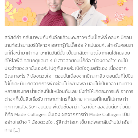
สวัสดีค่า กลับมาพบกับกันอีกแล้วนะคะสาวๆ วันนี้ไลฟ์ลี่ คลินิก มีคอน
เทนท์อะไรมาแชร์ให้สาวๆ อยากรู้กันมั๊ยเอ่ย ? แน่นอนค่ะ สำหรับคอนเท
นท์ที่จะนำมาฝากสาวๆกันวันนี้นั้น เป็นบทสัมภาษณ์จากคนไข้คนสวย
ที่ให้ไลฟ์ลี่ คลินิกดูแลมา 4 ปี สาวสวยคนนี้ก็คือ “น้องดวงใจ” คนไข้
ประจำของเรานั่นเองค่ะ ไปดูกันเลยค่ะ เปิดใจดูแลตัวเอง เนื่องจาก
ปัญหาอะไร ? น้องดวงใจ : ตอนนั้นเนื่องจากปัญหาสิว ตอนนั้นกี้ไปบิน
ใช่มั๊ยคะ มันเกิดจากการพักผ่อนไม่เพียงพอ นอนไม่เป็นเวลา เดินทาง
หลายประเทศ น้ำแต่ละที่ไม่เหมือนกันเลย ซึ่งทำให้เกิดอะการแพ้ อาการ
ต่างๆก็เป็นสิวเรื้อรัง ทายาเท่าไหร่ก็ไม่หาย หาหมอที่ไหนก็ไม่หาย ทำ
ทุกทางแล้วจริงๆ จนแบบ พี่เบ้นซ์บอกว่า “เอางี้นะ ลองอันนี้นะ ตัวนั้น
ก็คือ Made Collagen นั่นเอง ผลจากการทำ Made Collagen เป็น
อย่างไรบ้าง ? น้องดวงใจ : รู้สึกว่าโอเค เจ็บ แต่พอกลับบ้านไป เฮ้ย !
หาย […]