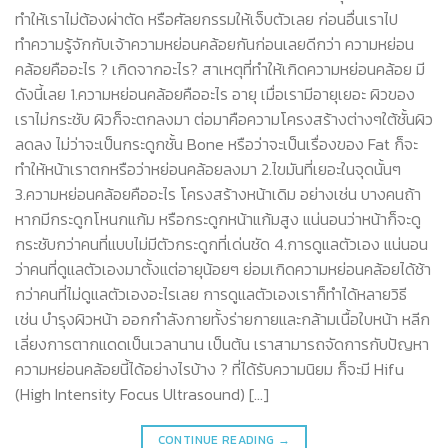
ทำให้เราไม่ต้องผ่าตัด หรือศัลยกรรมให้เจ็บตัวเลย ก่อนอื่นเราไป
ทำความรู้จักกับเจ้าความหย่อนคล้อยกันก่อนเลยดีกว่า ความหย่อน
คล้อยคืออะไร ? เกิดจากอะไร? สาเหตุที่ทำให้เกิดความหย่อนคล้อย มี
ดังนี้เลย 1.ความหย่อนคล้อยคืออะไร อายุ เมื่อเรามีอายุเยอะ ผิวของ
เราไม่กระชับ ผิวก็จะตกลงมา ต่อมาคือความโครงสร้างต่างๆใต้ชั้นผิว
ลดลง ไม่ว่าจะเป็นกระดูกชั้น Bone หรือว่าจะเป็นเรื่องของ Fat ก็จะ
ทำให้หน้าเราตกหรือว่าหย่อนคล้อยลงมา 2.ไขมันที่เยอะในจุดนั้นๆ
3.ความหย่อนคล้อยคืออะไร โครงสร้างหน้าเดิม อย่างเช่น บางคนถ้า
หากมีกระดูกโหนกแก้ม หรือกระดูกหน้าแก้มสูง แน่นอนว่าหน้าก็จะดู
กระชับกว่าคนที่แบบไม่มีตัวกระดูกที่เด่นชัด 4.การดูแลตัวเอง แน่นอน
ว่าคนที่ดูแลตัวเองมาตั้งแต่อายุน้อยๆ ย่อมเกิดความหย่อนคล้อยได้ช้า
กว่าคนที่ไม่ดูแลตัวเองอะไรเลย การดูแลตัวเองเราก็ทำได้หลายวิธี
เช่น บำรุงผิวหน้า ออกกำลังกายทั้งร่ายกายและกล้ามเนื้อใบหน้า หลีก
เลี่ยงการตากแดดเป็นเวลานาน เป็นต้น เราสามารถจัดการกับปัญหา
ความหย่อนคล้อยนี้ได้อย่างไรบ้าง ? ที่ได้รับความนิยม ก็จะมี Hifu
(High Intensity Focus Ultrasound) […]
CONTINUE READING
→