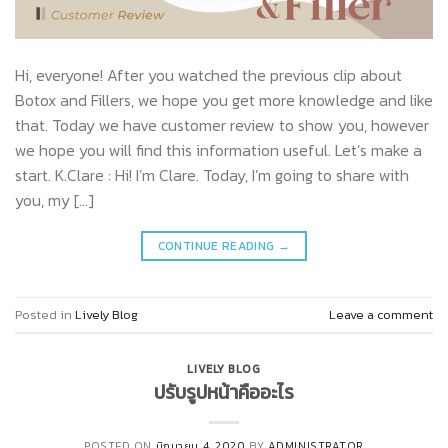
Hi, everyone! After you watched the previous clip about
Botox and Fillers, we hope you get more knowledge and like
that. Today we have customer review to show you, however
we hope you will find this information useful. Let’s make a
start. K.Clare : Hi! I’m Clare. Today, I’m going to share with
you, my […]
CONTINUE READING
→
Posted in
Lively Blog
Leave a comment
LIVELY BLOG
ปรับรูปหน้าคืออะไร
POSTED ON
มิถุนายน 4, 2020
BY
ADMINISTRATOR