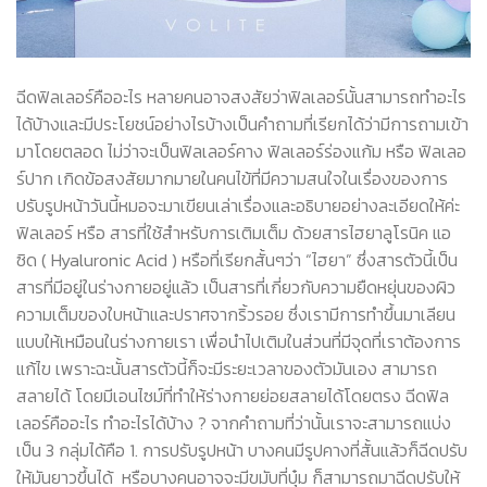
ฉีดฟิลเลอร์คืออะไร หลายคนอาจสงสัยว่าฟิลเลอร์นั้นสามารถทำอะไร
ได้บ้างและมีประโยชน์อย่างไรบ้างเป็นคำถามที่เรียกได้ว่ามีการถามเข้า
มาโดยตลอด ไม่ว่าจะเป็นฟิลเลอร์คาง ฟิลเลอร์ร่องแก้ม หรือ ฟิลเลอ
ร์ปาก เกิดข้อสงสัยมากมายในคนไข้ที่มีความสนใจในเรื่องของการ
ปรับรูปหน้าวันนี้หมอจะมาเขียนเล่าเรื่องและอธิบายอย่างละเอียดให้ค่ะ
ฟิลเลอร์ หรือ สารที่ใช้สำหรับการเติมเต็ม ด้วยสารไฮยาลูโรนิค แอ
ซิด ( Hyaluronic Acid ) หรือที่เรียกสั้นๆว่า “ไฮยา” ซึ่งสารตัวนี้เป็น
สารที่มีอยู่ในร่างกายอยู่แล้ว เป็นสารที่เกี่ยวกับความยืดหยุ่นของผิว
ความเต็มของใบหน้าและปราศจากริ้วรอย ซึ่งเรามีการทำขึ้นมาเลียน
แบบให้เหมือนในร่างกายเรา เพื่อนำไปเติมในส่วนที่มีจุดที่เราต้องการ
แก้ไข เพราะฉะนั้นสารตัวนี้ก็จะมีระยะเวลาของตัวมันเอง สามารถ
สลายได้ โดยมีเอนไซม์ที่ทำให้ร่างกายย่อยสลายได้โดยตรง ฉีดฟิล
เลอร์คืออะไร ทำอะไรได้บ้าง ? จากคำถามที่ว่านั้นเราจะสามารถแบ่ง
เป็น 3 กลุ่มได้คือ 1. การปรับรูปหน้า บางคนมีรูปคางที่สั้นแล้วก็ฉีดปรับ
ให้มันยาวขึ้นได้ หรือบางคนอาจจะมีขมับที่บุ๋ม ก็สามารถมาฉีดปรับให้