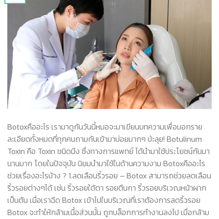
Botoxคืออะไร เรามาดูกันวันนี้หมอจะมาเขียนบทความเพื่อบอกราย
ละเอียดทั้งหมดที่ทุกคนถามกันเข้ามาบ่อยมากๆ ป่ะลุย! Botulinum
Toxin คือ Toxin ชนิดนึง ซึ่งทางการแพทย์ ได้นำมาใช้ประโยชน์กันมา
นานมาก โดยในปัจจุบัน นิยมนำมาใช้ในด้านความงาม Botoxคืออะไร
ช่วยเรื่องอะไรบ้าง ? 1.ลดเลือนริ้วรอย – Botox สามารถช่วยลดเลือน
ริ้วรอยต่างๆได้ เช่น ริ้วรอยใต้ตา รอยตีนกา ริ้วรอยบริเวณหน้าผาก
เป็นต้น เมื่อเราฉีด Botox เข้าไปในบริเวณที่เราต้องการลดริ้วรอย
Botox จะทำให้กล้ามเนื้อส่วนนั้น ถูกบล็อกการทำงานลงไป เมื่อกล้าม