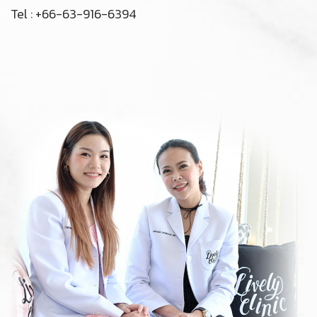
分支（Onnut）
The Habito Mall On Nut (BTS On Nut exit 2)
Sukhumvit 77 Bangkok 10110
Tel : +66-63-916-6394