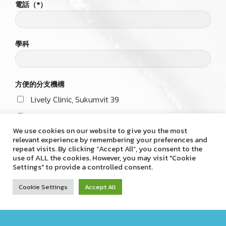
名字-姓氏（*）
電話（*）
學科
We use cookies on our website to give you the most
relevant experience by remembering your preferences and
repeat visits. By clicking “Accept All”, you consent to the
方便的分支機構
use of ALL the cookies. However, you may visit "Cookie
Lively Clinic, Sukumvit 39
Settings" to provide a controlled consent.
Lively Clinic, Habito Mall
Cookie Settings
Accept All