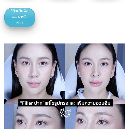
รีวิวเติมฟิล
เลอร์ หน้า
ผาก