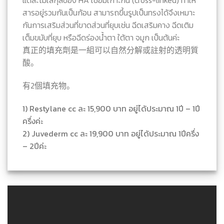
แต่ละโมเลกุลของ HA เชื่อมเกาะกัน (cross-linked) ทำให้
สารอยู่รวมกันเป็นก้อน สามารถขึ้นรูปเป็นทรงได้จึงเหมาะ
กันการเสริมส่วนที่ขาดส่วนที่ยุบเช่น ฉีดเสริมคาง ฉีดเติม
เต็มขมับที่ยุบ หรือฉีดร่องน้ำตา ใต้ตา จมูก เป็นต้นค่ะ
真正的填充劑是一組可以自然分解或註射的透明質
酸。
有2個填充物。
1) Restylane cc ละ 15,900 บาท อยู่ได้ประมาณ 1ปี – 1ปี
ครึ่งค่ะ
2) Juvederm cc ละ 19,900 บาท อยู่ได้ประมาณ 1ปีครึ่ง
– 2ปีค่ะ