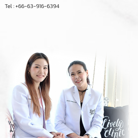
分支（Onnut）
The Habito Mall On Nut (BTS On Nut exit 2)
Sukhumvit 77 Bangkok 10110
Tel : +66-63-916-6394