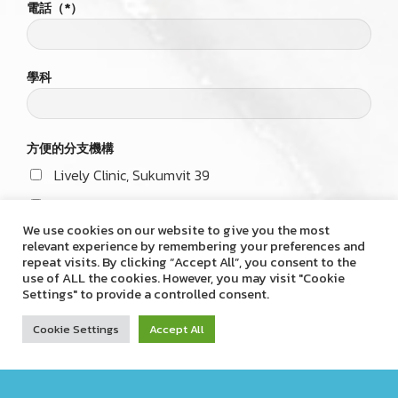
名字-姓氏（*）
電話（*）
學科
We use cookies on our website to give you the most
relevant experience by remembering your preferences and
repeat visits. By clicking “Accept All”, you consent to the
方便的分支機構
use of ALL the cookies. However, you may visit "Cookie
Lively Clinic, Sukumvit 39
Settings" to provide a controlled consent.
Lively Clinic, Habito Mall
Cookie Settings
Accept All