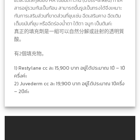
แต่ละโมเลกุลของ HA เชื่อมเกาะกัน (cross-linked) ทำให้
สารอยู่รวมกันเป็นก้อน สามารถขึ้นรูปเป็นทรงได้จึงเหมาะ
กันการเสริมส่วนที่ขาดส่วนที่ยุบเช่น ฉีดเสริมคาง ฉีดเติม
เต็มขมับที่ยุบ หรือฉีดร่องน้ำตา ใต้ตา จมูก เป็นต้นค่ะ
真正的填充劑是一組可以自然分解或註射的透明質
酸。
有2個填充物。
1) Restylane cc ละ 15,900 บาท อยู่ได้ประมาณ 1ปี – 1ปี
ครึ่งค่ะ
2) Juvederm cc ละ 19,900 บาท อยู่ได้ประมาณ 1ปีครึ่ง
– 2ปีค่ะ