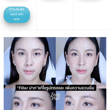
รีวิวเติมฟิล
เลอร์ หน้า
ผาก