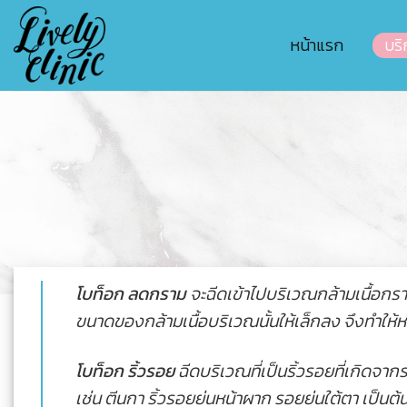
Skip
to
หน้าแรก
บริ
content
โบท็อก ลดกราม
จะฉีดเข้าไปบริเวณกล้ามเนื้อกราม
ขนาดของกล้ามเนื้อบริเวณนั้นให้เล็กลง จึงทำให้หน
โบท็อก ริ้วรอย
ฉีดบริเวณที่เป็นริ้วรอยที่เกิดจา
เช่น ตีนกา ริ้วรอยย่นหน้าผาก รอยย่นใต้ตา เป็นต้น